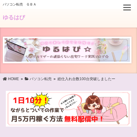
パソコン転売 ＧＢＡ
ゆるはぴ
HOME
»
パソコン転売
»
総仕入れ台数100台突破しましたー