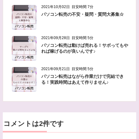
当方は、個人情報の漏洩、滅失、毀損等を防止す
2021年10月02日
目安時間 7分
るために、個人情報保護管理責任者を設置し、
パソコン転売の不安・疑問・質問大募集☆
十分な安全保護に努め、 また、個人情報を正確
に、また最新なものに保つよう、 お預かりした
パソコン転売
個人情報の適切な管理を行います。
2021年09月28日
目安時間 5分
パソコン転売は動けば売れる！サボってもや
情報内容の照会、修正または削除
れば稼げるのが良いんです♪
当方は、お客様が当社にご提供いただいた個人情
パソコン転売
報の照会、修正または削除を希望される場合は、
2021年09月21日
目安時間 5分
ご本人であることを確認させていただいたうえ
パソコン転売はながら作業だけで完結でき
で、合理的な範囲ですみやかに 対応させていた
る！実践時間はあえて作りません♪
パソコン転売
だきます。
プライバシーに関する意見・苦情・異議申し立て
について
お客様が、当ウェブサイトで掲示した本方針を守
コメントは2件です
っていないと思われる場合には、お問い合わせを
通じて当方にまずご連絡ください。