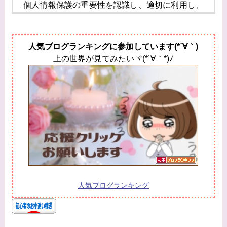
個人情報保護の重要性を認識し、適切に利用し、
保護することが
社会的責任であると考え、個人情報の保護に努め
人気ブログランキングに参加しています(*´∀｀)
ることをお約束いたします。
上の世界が見てみたいヾ(*´∀｀*)ﾉ
個人情報の定義
個人情報とは、個人に関する情報であり、氏名、
生年月日、性別、電話番号、
電子メールアドレス、職業、勤務先等、特定の個
人を識別し得る情報をいいます。
個人情報の収集・利用
当方は、以下の目的のため、その範囲内において
のみ、個人情報を収集・利用いたします。当方に
よる個人情報の収集・利用は、お客様の自発的な
人気ブログランキング
提供によるものであり、お客様が個人情報を提供
された場合は、当方が本方針に則って個人情報を