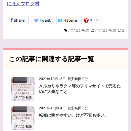
利用することをお客様が許諾したものとします。
にほんブログ村
・ご注文された当方の商品をお届けするうえで必
要な業務
・新商品の案内などお客様に有益かつ必要と思わ
パソコン転売
パソコン転売
2
れる情報の提供
・業務遂行上で必要となる当方からの問い合わ
せ、確認、および
この記事に関連する記事一覧
サービス向上のための意見収集
・各種のお問い合わせ対応
2021年10月13日
目安時間 9分
個人情報の第三者提供
メルカリやラクマ等のフリマサイトで売るた
当方は、法令に基づく場合等正当な理由によらな
めに大事なこと
い限り、
パソコン転売
事前に本人の同意を得ることなく、個人情報を第
2021年10月04日
目安時間 5分
三者に開示・提供することはありません。
転売は稼ぎやすい。けど不安も多い。
個人情報の管理
パソコン転売