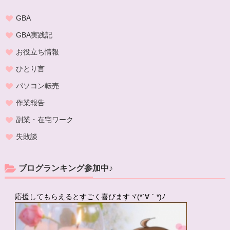
GBA
GBA実践記
お役立ち情報
ひとり言
パソコン転売
作業報告
副業・在宅ワーク
失敗談
ブログランキング参加中♪
応援してもらえるとすごく喜びますヾ(*´∀｀*)ﾉ