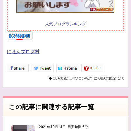
当方は、以下の目的のため、その範囲内において
のみ、個人情報を収集・利用いたします。当方に
よる個人情報の収集・利用は、お客様の自発的な
人気ブログランキング
提供によるものであり、お客様が個人情報を提供
された場合は、当方が本方針に則って個人情報を
利用することをお客様が許諾したものとします。
にほんブログ村
・ご注文された当方の商品をお届けするうえで必
要な業務
・新商品の案内などお客様に有益かつ必要と思わ
GBA実践記
パソコン転売
GBA実践記
0
れる情報の提供
・業務遂行上で必要となる当方からの問い合わ
せ、確認、および
この記事に関連する記事一覧
サービス向上のための意見収集
・各種のお問い合わせ対応
2021年10月14日
目安時間 6分
個人情報の第三者提供