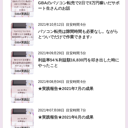
GBAのパソコン転売で2日で3万円稼いだサポ
当方は、法令に基づく場合等正当な理由によらな
ート生さんのお話
い限り、
GBA実践記
事前に本人の同意を得ることなく、個人情報を第
2021年10月12日
目安時間 6分
三者に開示・提供することはありません。
パソコン転売は隙間時間も必要なし。ながら
とついでだけで作業できます♪
個人情報の管理
GBA実践記
当方は、個人情報の漏洩、滅失、毀損等を防止す
2021年09月29日
目安時間 5分
るために、個人情報保護管理責任者を設置し、
利益率54％利益額16,830円を叩き出した時に
十分な安全保護に努め、 また、個人情報を正確
やったこと
に、また最新なものに保つよう、 お預かりした
GBA実践記
個人情報の適切な管理を行います。
2021年08月04日
目安時間 6分
★実践報告★2021年7月の成果
情報内容の照会、修正または削除
当方は、お客様が当社にご提供いただいた個人情
GBA実践記
報の照会、修正または削除を希望される場合は、
2021年07月08日
目安時間 7分
ご本人であることを確認させていただいたうえ
★実践報告★2021年6月の成果
で、合理的な範囲ですみやかに 対応させていた