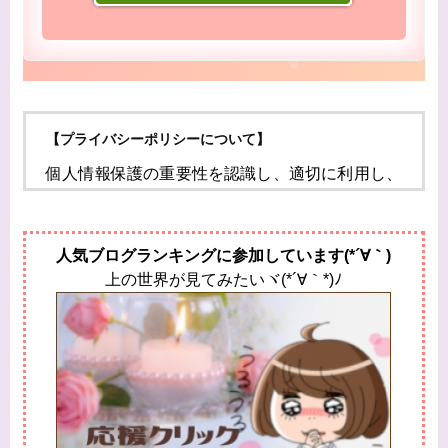
【プライバシーポリシーについて】
個人情報保護の重要性を認識し、適切に利用し、
保護することが
社会的責任であると考え、個人情報の保護に努め
人気ブログランキングに参加しています(*´∀｀)
ることをお約束いたします。
上の世界が見てみたいヾ(*´∀｀*)ﾉ
個人情報の定義
個人情報とは、個人に関する情報であり、氏名、
生年月日、性別、電話番号、
電子メールアドレス、職業、勤務先等、特定の個
人を識別し得る情報をいいます。
個人情報の収集・利用