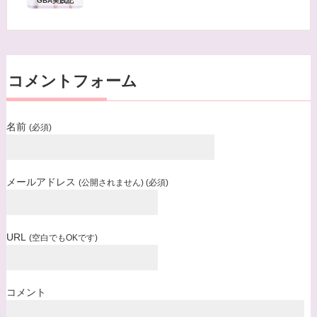
GBA実践記
だきます。
プライバシーに関する意見・苦情・異議申し立て
について
お客様が、当ウェブサイトで掲示した本方針を守
コメントフォーム
っていないと思われる場合には、お問い合わせを
通じて当方にまずご連絡ください。
名前
(必須)
内容確認後、折り返しメールでの連絡をした後、
適切な処理ができるよう努めます。
メールアドレス
(公開されません) (必須)
URL
(空白でもOKです)
コメント