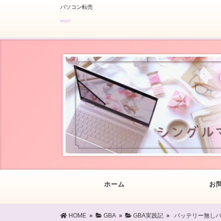
パソコン転売
ゆるはぴ
ホーム
お
HOME
»
GBA
»
GBA実践記
»
バッテリー無しパ