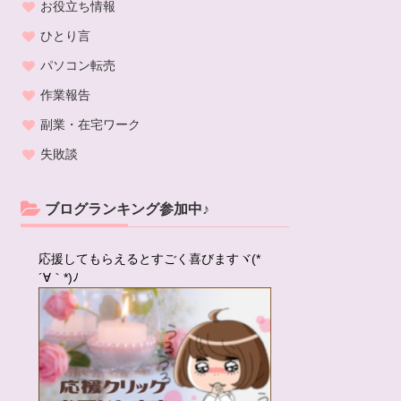
お役立ち情報
ひとり言
パソコン転売
作業報告
副業・在宅ワーク
失敗談
ブログランキング参加中♪
応援してもらえるとすごく喜びますヾ(*
´∀｀*)ﾉ