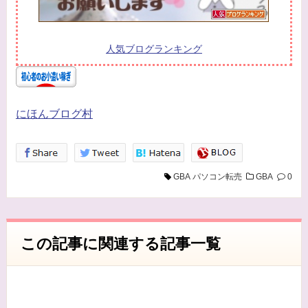
当方は、以下の目的のため、その範囲内において
のみ、個人情報を収集・利用いたします。当方に
よる個人情報の収集・利用は、お客様の自発的な
人気ブログランキング
提供によるものであり、お客様が個人情報を提供
された場合は、当方が本方針に則って個人情報を
利用することをお客様が許諾したものとします。
にほんブログ村
・ご注文された当方の商品をお届けするうえで必
要な業務
・新商品の案内などお客様に有益かつ必要と思わ
GBA
パソコン転売
GBA
0
れる情報の提供
・業務遂行上で必要となる当方からの問い合わ
せ、確認、および
この記事に関連する記事一覧
サービス向上のための意見収集
・各種のお問い合わせ対応
個人情報の第三者提供