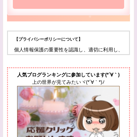
【プライバシーポリシーについて】
個人情報保護の重要性を認識し、適切に利用し、
保護することが
社会的責任であると考え、個人情報の保護に努め
人気ブログランキングに参加しています(*´∀｀)
ることをお約束いたします。
上の世界が見てみたいヾ(*´∀｀*)ﾉ
個人情報の定義
個人情報とは、個人に関する情報であり、氏名、
生年月日、性別、電話番号、
電子メールアドレス、職業、勤務先等、特定の個
人を識別し得る情報をいいます。
個人情報の収集・利用