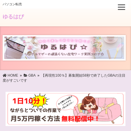
パソコン転売
ゆるはぴ
HOME
»
GBA
»
【再現性100％】募集開始58秒で終了したGBAの注目
度がすごいです