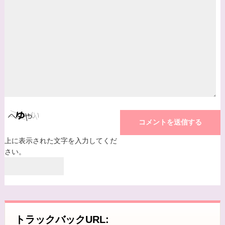
プライバシーに関する意見・苦情・異議申し立て
について
お客様が、当ウェブサイトで掲示した本方針を守
っていないと思われる場合には、お問い合わせを
通じて当方にまずご連絡ください。
内容確認後、折り返しメールでの連絡をした後、
適切な処理ができるよう努めます。
上に表示された文字を入力してくだ
さい。
トラックバックURL: