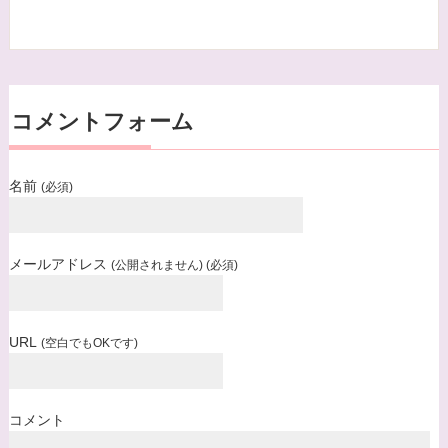
当方は、法令に基づく場合等正当な理由によらな
い限り、
事前に本人の同意を得ることなく、個人情報を第
三者に開示・提供することはありません。
コメントフォーム
個人情報の管理
当方は、個人情報の漏洩、滅失、毀損等を防止す
るために、個人情報保護管理責任者を設置し、
名前
(必須)
十分な安全保護に努め、 また、個人情報を正確
に、また最新なものに保つよう、 お預かりした
メールアドレス
(公開されません) (必須)
個人情報の適切な管理を行います。
情報内容の照会、修正または削除
当方は、お客様が当社にご提供いただいた個人情
URL
(空白でもOKです)
報の照会、修正または削除を希望される場合は、
ご本人であることを確認させていただいたうえ
で、合理的な範囲ですみやかに 対応させていた
コメント
だきます。